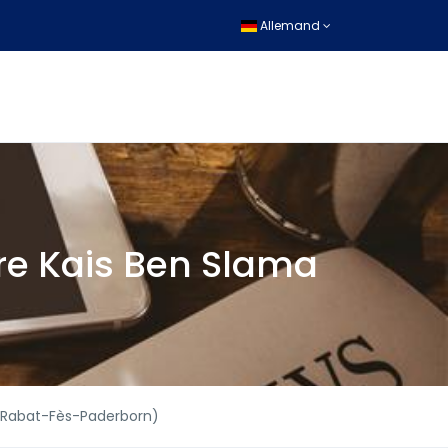
Allemand
re Kais Ben Slama
r-Rabat-Fès-Paderborn)