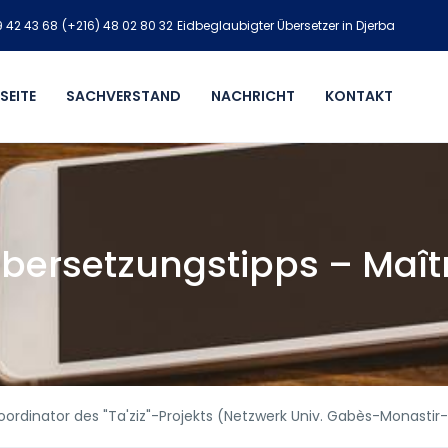
9 42 43 68
(+216) 48 02 80 32
Eidbeglaubigter Übersetzer in Djerba
SEITE
SACHVERSTAND
NACHRICHT
KONTAKT
bersetzungstipps – Maît
oordinator des "Ta'ziz"-Projekts (Netzwerk Univ. Gabès-Monasti