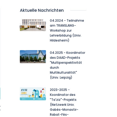
Aktuelle Nachrichten
04.2024 - Teilnahme
am TRANSLANG-
Workshop zur
Lehrerbildung (Univ.
Hildesheim)
04.2025 - Koordinator
des DAAD-Projekts
"Multiperspektivität
durch
Multikulturalität"
(Univ. Leipzig)
2023-2025 -
Koordinator des
"Ta'ziz"-Projekts
(Netzwerk Univ.
k
Gabès-Monastir-
Rabat-Fès-