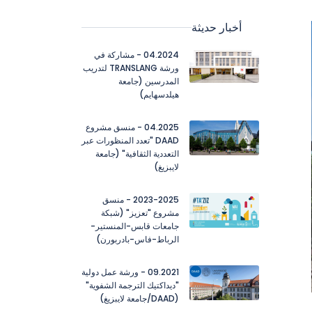
أخبار حديثة
04.2024 - مشاركة في
ورشة TRANSLANG لتدريب
المدرسين (جامعة
هيلدسهايم)
04.2025 - منسق مشروع
DAAD "تعدد المنظورات عبر
التعددية الثقافية" (جامعة
لايبزيغ)
2023-2025 - منسق
مشروع "تعزيز" (شبكة
جامعات قابس-المنستير-
الرباط-فاس-بادربورن)
09.2021 - ورشة عمل دولية
"ديداكتيك الترجمة الشفوية"
(DAAD/جامعة لايبزيغ)