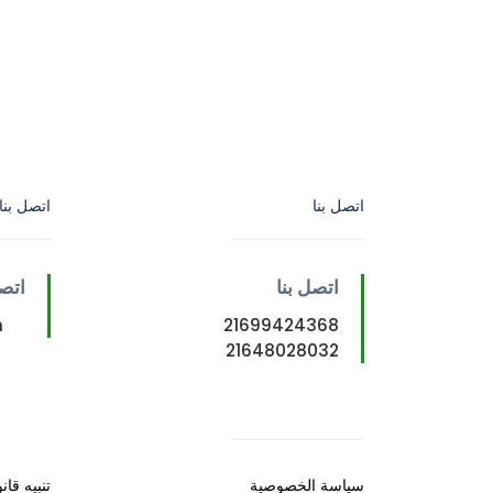
اتصل بنا
اتصل بنا
اتصل بنا
اتصل
m
21699424368
21648028032
سياسة الخصوصية
تنبيه قان