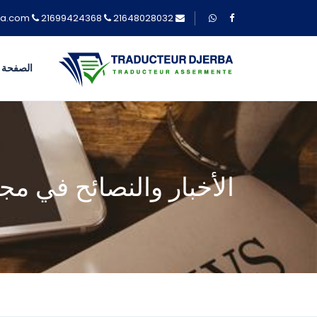
21699424368
21648028032
contact@traducteur-djerba.com
الصفحة ا
الأخبار والنصائح في مج