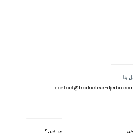
 بنا
contact@traducteur-djerba.co
وني
من نحن ؟