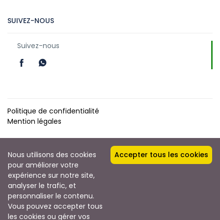
SUIVEZ-NOUS
Suivez-nous
Politique de confidentialité
Mention légales
Qui somme nous ?
Nous utilisons des cookies
Accepter tous les cookies
Contact
pour améliorer votre
expérience sur notre site,
analyser le trafic, et
Copyright © 2025 par
personnaliser le contenu.
Vous pouvez accepter tous
les cookies ou gérer vos